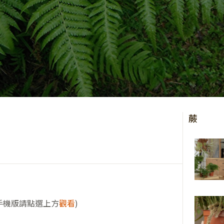
蕨
手機版請點選上方
觀看
)