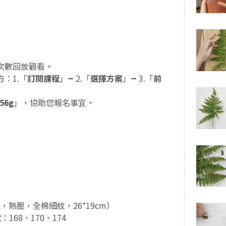
次數回放觀看。
：1.「
訂閱課程
」⭢ 2.「
選擇方案
」⭢ 3.「
前
56g
」，協助您報名事宜。
0g，熱壓，全棉細紋，26*19cm）
168、170、174