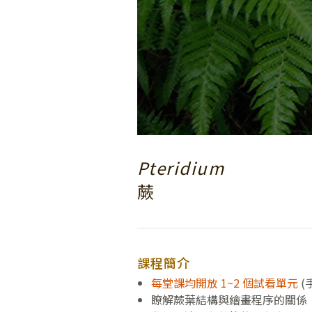
Pteridium
蕨
課程簡介
每堂課均開放 1~2 個試看單元
(
瞭解蕨葉結構與繪畫程序的關係