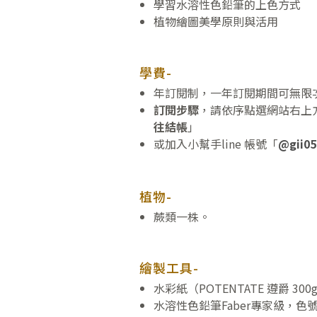
學習水溶性色鉛筆的上色方式
植物繪圖美學原則與活用
學費-
年訂閱制，一年訂閱期間可無限
訂閱步驟
，請依序點選網站右上方
往結帳
」
或加入小幫手line 帳號「
@gii05
植物-
蕨類一株。
繪製工具-
水彩紙（POTENTATE 遵爵 30
水溶性色鉛筆Faber專家級，色號：