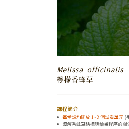
Melissa officinalis
檸檬香蜂草
課程簡介
每堂課均開放 1~2 個試看單元
(
瞭解香蜂草結構與繪畫程序的關