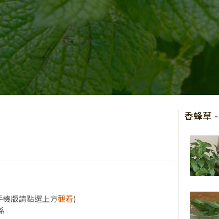
香蜂草 
手機版請點選上方
觀看
)
係